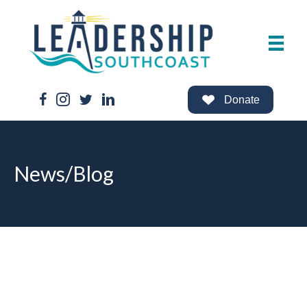
Facebook Link
Instagram Link
Twitter Link
LinkedIn Link
Donate
News/Blog